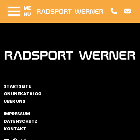
ME
NU
STARTSEITE
ONLINEKATALOG
ÜBER UNS
IMPRESSUM
DATENSCHUTZ
KONTAKT